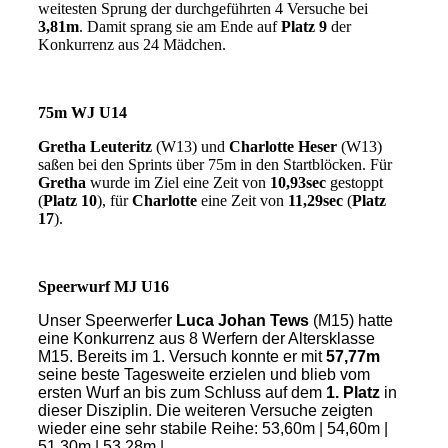
weitesten Sprung der durchgeführten 4 Versuche bei
3,81m
. Damit sprang sie am Ende auf
Platz 9
der
Konkurrenz aus 24 Mädchen.
75m WJ U14
Gretha Leuteritz
(W13) und
Charlotte Heser
(W13)
saßen bei den Sprints über 75m in den Startblöcken. Für
Gretha
wurde im Ziel eine Zeit von
10,93sec
gestoppt
(
Platz 10
), für
Charlotte
eine Zeit von
11,29sec
(
Platz
17
).
Speerwurf MJ U16
Unser Speerwerfer
Luca Johan Tews
(M15) hatte
eine Konkurrenz aus 8 Werfern der Altersklasse
M15. Bereits im 1. Versuch konnte er mit
57,77m
seine beste Tagesweite erzielen und blieb vom
ersten Wurf an bis zum Schluss auf dem
1. Platz
in
dieser Disziplin. Die weiteren Versuche zeigten
wieder eine sehr stabile Reihe: 53,60m | 54,60m |
51,30m | 53,28m |