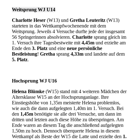
Weitsprung WJ U14
Charlotte Heser
(W13) und
Gretha Leuteritz
(W13)
starteten in das Wettkampfwochenende mit dem
Weitsprung. Jeweils 4 Versuche durfte jede der insgesamt
56 Springerinnen absolvieren.
Charlotte
sprang gleich im
1. Versuch ihre Tagesbestweite mit
4,45m
und erzielte am
Ende den
3. Platz
und eine
neue persönliche
Bestleistung
!
Gretha
sprang
4,33m
und landete auf dem
5. Platz
.
Hochsprung WJ U16
Helena Blümke
(W15) stand mit 4 weiteren Mädchen der
Altersklasse W15 an der Hochsprunganlage. Ihre
Einstiegshöhe von 1,35m meisterte Helena problemlos,
wie auch die dann aufgelegten 1,40m im 1. Versuch. Bei
den
1,45m
benötigte sie alle drei Versuche, um dann im
dritten und letzten auch diese Höhe zu überspringen. Am
Ende waren an diesem Tag die anschließend aufgelegten
1,50m zu hoch. Dennoch überquerte Helena in diesem
Wettkampf als Beste der W15 die Latte und erzielte den
1.