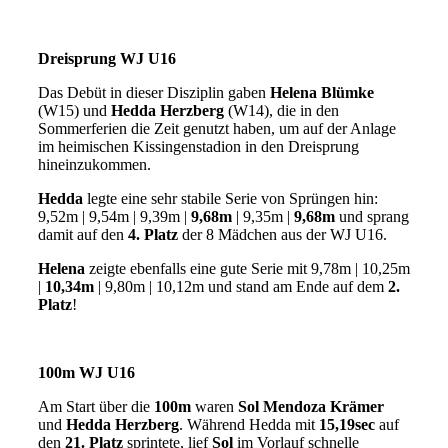
Dreisprung WJ U16
Das Debüt in dieser Disziplin gaben
Helena Blümke
(W15) und
Hedda Herzberg
(W14), die in den
Sommerferien die Zeit genutzt haben, um auf der Anlage
im heimischen Kissingenstadion in den Dreisprung
hineinzukommen.
Hedda
legte eine sehr stabile Serie von Sprüngen hin:
9,52m | 9,54m | 9,39m |
9,68m
| 9,35m |
9,68m
und sprang
damit auf den
4. Platz
der 8 Mädchen aus der WJ U16.
Helena
zeigte ebenfalls eine gute Serie mit 9,78m | 10,25m
|
10,34m
| 9,80m | 10,12m und stand am Ende auf dem
2.
Platz
!
100m WJ U16
Am Start über die
100m
waren
Sol Mendoza Krämer
und
Hedda Herzberg
. Während Hedda mit
15,19sec
auf
den
21. Platz
sprintete, lief
Sol
im Vorlauf schnelle