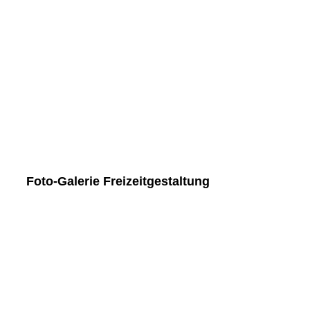
Helena - Hochsprung - Löwenberg
Charlotte - Weitsprung - Löwenberg
Gretha - Weitsprung - Löwenberg
Gruppenbild 1
Fanclub 01
Foto-Galerie Freizeitgestaltung
Freizeitgestaltung 05
Freizeitgestaltung 03
Freizeitgestaltung 04
Freizeitgestaltung 08