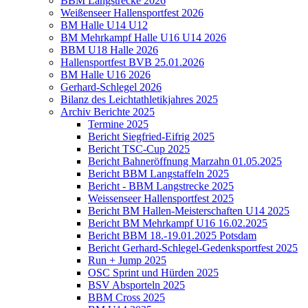
BBM Langstrecke 2026
Weißenseer Hallensportfest 2026
BM Halle U14 U12
BM Mehrkampf Halle U16 U14 2026
BBM U18 Halle 2026
Hallensportfest BVB 25.01.2026
BM Halle U16 2026
Gerhard-Schlegel 2026
Bilanz des Leichtathletikjahres 2025
Archiv Berichte 2025
Termine 2025
Bericht Siegfried-Eifrig 2025
Bericht TSC-Cup 2025
Bericht Bahneröffnung Marzahn 01.05.2025
Bericht BBM Langstaffeln 2025
Bericht - BBM Langstrecke 2025
Weissenseer Hallensportfest 2025
Bericht BM Hallen-Meisterschaften U14 2025
Bericht BM Mehrkampf U16 16.02.2025
Bericht BBM 18.-19.01.2025 Potsdam
Bericht Gerhard-Schlegel-Gedenksportfest 2025
Run + Jump 2025
OSC Sprint und Hürden 2025
BSV Absporteln 2025
BBM Cross 2025