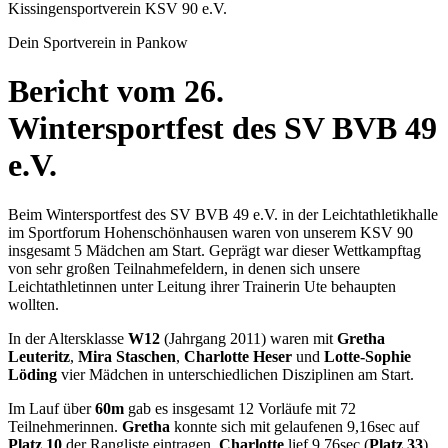
Kissingensportverein KSV 90 e.V.
Dein Sportverein in Pankow
Bericht vom 26.
Wintersportfest des SV BVB 49
e.V.
Beim Wintersportfest des SV BVB 49 e.V. in der Leichtathletikhalle
im Sportforum Hohenschönhausen waren von unserem KSV 90
insgesamt 5 Mädchen am Start. Geprägt war dieser Wettkampftag
von sehr großen Teilnahmefeldern, in denen sich unsere
Leichtathletinnen unter Leitung ihrer Trainerin Ute behaupten
wollten.
In der Altersklasse
W12
(Jahrgang 2011) waren mit
Gretha
Leuteritz
,
Mira Staschen
,
Charlotte Heser
und
Lotte-Sophie
Löding
vier Mädchen in unterschiedlichen Disziplinen am Start.
Im Lauf über
60m
gab es insgesamt 12 Vorläufe mit 72
Teilnehmerinnen.
Gretha
konnte sich mit gelaufenen 9,16sec auf
Platz 10
der Rangliste eintragen.
Charlotte
lief 9,76sec (
Platz 33
),