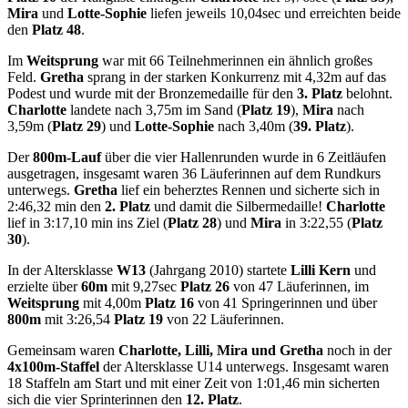
Mira
und
Lotte-Sophie
liefen jeweils 10,04sec und erreichten beide
den
Platz 48
.
Im
Weitsprung
war mit 66 Teilnehmerinnen ein ähnlich großes
Feld.
Gretha
sprang in der starken Konkurrenz mit 4,32m auf das
Podest und wurde mit der Bronzemedaille für den
3. Platz
belohnt.
Charlotte
landete nach 3,75m im Sand (
Platz 19
),
Mira
nach
3,59m (
Platz 29
) und
Lotte-Sophie
nach 3,40m (
39. Platz
).
Der
800m-Lauf
über die vier Hallenrunden wurde in 6 Zeitläufen
ausgetragen, insgesamt waren 36 Läuferinnen auf dem Rundkurs
unterwegs.
Gretha
lief ein beherztes Rennen und sicherte sich in
2:46,32 min den
2. Platz
und damit die Silbermedaille!
Charlotte
lief in 3:17,10 min ins Ziel (
Platz 28
) und
Mira
in 3:22,55 (
Platz
30
).
In der Altersklasse
W13
(Jahrgang 2010) startete
Lilli Kern
und
erzielte über
60m
mit 9,27sec
Platz 26
von 47 Läuferinnen, im
Weitsprung
mit 4,00m
Platz 16
von 41 Springerinnen und über
800m
mit 3:26,54
Platz 19
von 22 Läuferinnen.
Gemeinsam waren
Charlotte, Lilli, Mira und Gretha
noch in der
4x100m-Staffel
der Altersklasse U14 unterwegs. Insgesamt waren
18 Staffeln am Start und mit einer Zeit von 1:01,46 min sicherten
sich die vier Sprinterinnen den
12. Platz
.