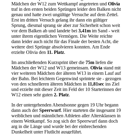
Mädchen der W12 zum Wettkampf angetreten und
Olivia
traf in den ersten beiden Sprüngen leider den Balken nicht
genau und hatte zwei ungültige Versuche auf dem Zettel.
Erst im dritten Versuch gelang ihr dann ein gültiger
Sprung, diesmal sprang sie aber zur Sicherheit schon weit
vor dem Balken ab und landete bei
3,41m
im Sand - weit
unter ihrem eigentlichen Vermögen. Die Weite reichte
dann leider auch nicht für das Finale der besten Acht, die
weitere drei Sprünge absolvieren konnten. Am Ende
erzielte Olivia den
11. Platz
.
Im anschließenden Kurzsprint über die
75m
liefen die
Mädchen der W12 und W13 gemeinsam.
Olivia
stand mit
vier weiteren Mädchen der älteren W13 in einem Lauf auf
der Bahn. Bei leichtem Gegenwind sprintete sie - gezogen
von den schnelleren älteren Mädchen in
11,81sec
ins Ziel
und erzielte mit dieser Zeit im Feld der 10 Starterinnen der
W12 einen sehr guten
2. Platz
.
In der untergehenden Abendsonne gegen 19 Uhr begann
dann auch der
Speerwurf
. Hier starteten die insgesamt 19
weiblichen und männlichen Athleten aller Altersklassen in
einem Wettkampf. So zog sich der Speerwurf dann doch
arg in die Länge und wurde bei der einbrechenden
Dunkelheit unter Flutlicht ausgeführt.