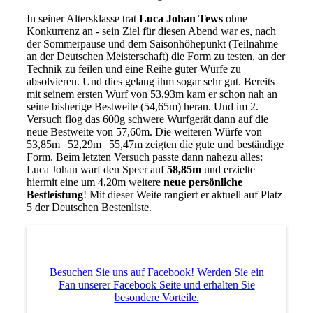
In seiner Altersklasse trat
Luca Johan Tews
ohne
Konkurrenz an - sein Ziel für diesen Abend war es, nach
der Sommerpause und dem Saisonhöhepunkt (Teilnahme
an der Deutschen Meisterschaft) die Form zu testen, an der
Technik zu feilen und eine Reihe guter Würfe zu
absolvieren. Und dies gelang ihm sogar sehr gut. Bereits
mit seinem ersten Wurf von 53,93m kam er schon nah an
seine bisherige Bestweite (54,65m) heran. Und im 2.
Versuch flog das 600g schwere Wurfgerät dann auf die
neue Bestweite von 57,60m. Die weiteren Würfe von
53,85m | 52,29m | 55,47m zeigten die gute und beständige
Form. Beim letzten Versuch passte dann nahezu alles:
Luca Johan warf den Speer auf
58,85m
und erzielte
hiermit eine um 4,20m weitere
neue persönliche
Bestleistung
! Mit dieser Weite rangiert er aktuell auf Platz
5 der Deutschen Bestenliste.
Besuchen Sie uns auf Facebook! Werden Sie ein
Fan unserer Facebook Seite und erhalten Sie
besondere Vorteile.